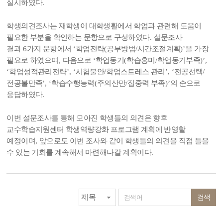
실시하였다
.
학생의견조사는 재학생이 대학생활에서 학업과 관련해 도움이
필요한 부분을 확인하는 문항으로 구성하였다
.
설문조사
결과
6
가지 문항에서
‘
학업전략
(
공부방법
/
시간조절계획
)’
을 가장
필요로 하였으며
,
다음으로
‘
학업동기
(
학습흥미
/
학업동기부족
)’,
‘
학업성적관리전략
’, ‘
시험불안
/
학업스트레스 관리
’, ‘
전공선택
/
전공불만족
’, ‘
학습수행능력
(
주의산만
/
집중력 부족
)’
의 순으로
응답하였다
.
이번 설문조사를 통해 모아진 학생들의 의견은 향후
교수학습지원센터 학생역량강화 프로그램 계획에 반영할
예정이며
,
앞으로도 이번 조사와 같이 학생들의 의견을 직접 들을
수 있는 기회를 계속해서 마련해나갈 계획이다
.