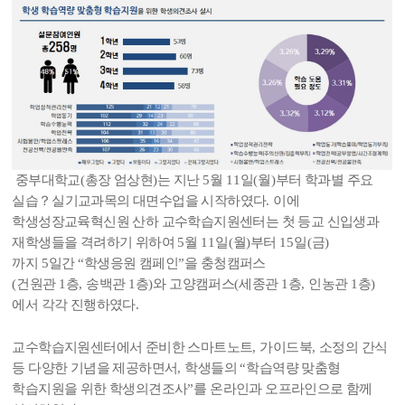
중부대학교
(
총장 엄상현
)
는 지난
5
월
11
일
(
월
)
부터 학과별 주요
실습
？
실기교과목의 대면수업을 시작하였다
.
이에
학생성장교육혁신원 산하 교수학습지원센터는 첫 등교 신입생과
재학생들을 격려하기 위하여
5
월
11
일
(
월
)
부터
15
일
(
금
)
까지
5
일간
“
학생응원 캠페인
”
을 충청캠퍼스
(
건원관
1
층
,
송백관
1
층
)
와 고양캠퍼스
(
세종관
1
층
,
인농관
1
층
)
에서 각각 진행하였다
.
교수학습지원센터에서 준비한 스마트노트
,
가이드북
,
소정의 간식
등 다양한 기념을 제공하면서
,
학생들의
“
학습역량 맞춤형
학습지원을 위한 학생의견조사
”
를 온라인과 오프라인으로 함께