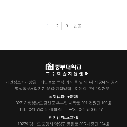
1
2
3
맨끝
교수학습지원센터
개인정보처리방침
개인정보 목적 외 이용 및 제3자 제공내역 공개
영상정보처리기기 운영·관리방침
이메일무단수집거부
국제캠퍼스(충청)
32713 충청남도 금산군 추부면 대학로 201 건원관 106호
TEL : 041-750-6848,6845
FAX : 041-750-6847
창의캠퍼스(고양)
10279 경기도 고양시 덕양구 동헌로 305 세종관 224호