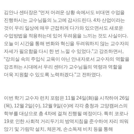
김안나 센터장은
“
먼저 어려운 상황 속에서도 비대면 수업을
진행하시는 교수님들의 노고에 감사드린다
. 4
차 산업이라는
것이 우리 일상에 매우 근접하게 다가와 있으면서도 새로운
수업방법을 적용하는데 있어 두려움을 느끼는 것도 사실이다
.
오늘 이 시간을 통해 변화와 혁신을 두려워하지 않는 교수자의
자세가 필요함을 다시 한 번 느낄 수 있었다
.”
고 강조하면서
,
“
강의실 속의 주입식 교육이 아닌 안내자로서 교수자의 역할을
강조하는 시대에서 우리 센터가 교수님들의 역량과 역할을
더욱 지원할 수 있도록 노력하겠다
.”
고 전하였다
.
이번 학기 교수자 런치 포럼은
11
월
24
일
(
화
)
을 시작하여
26
일
(
목
), 12
월
2
일
(
수
), 12
월
9
일
(
수
)
에 각각 충청과 고양캠퍼스의
학부를 대상으로 총
4
차에 걸쳐 진행될 예정이다
.
특히 코로나
19
로 인한 사회적 거리두기의 방역지침을 준수하여 자리 띄워
앉기 및 가림막 설치
,
체온계
,
손소독제 비치 등을 통해