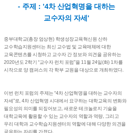
-
주제
: '4
차 산업혁명을 대하는
교수자의 자세
'
중부대학교
(
총장 엄상현
)
학생성장교육혁신원 산하
교수학습지원센터는 최신 교수법 및 교육매체에 대한
교육콘텐츠를 시청하고 교수자 간 정보와 의견을 공유하는
2020
년도
2
학기
“
교수자 런치 포럼
”
을
11
월
24
일
(
화
) 1
차를
시작으로 양 캠퍼스의 각 학부 교원을 대상으로 개최하였다
.
이번 런치 포럼의 주제는
“4
차 산업혁명을 대하는 교수자의
자세
”
로
, 4
차 산업혁명 시대에서 요구하는 대학교육의 변화와
필요성의 의미를 되짚어보고
,
새로운 테크놀로지 기술을
대학교육에 활용할 수 있는 교수자의 역할과 역량
,
그리고
우리 대학과 교수학습지원센터의 역할에 대해 다양한 의견을
공유하는 자리를 가졌다
.