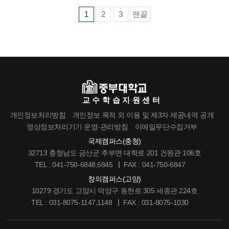
1
2
3
맨끝
교수학습지원센터
개인정보처리방침
개인정보 목적 외 이용 및 제3자 제공내역 공개
영상정보처리기기 운영·관리방침
이메일무단수집거부
국제캠퍼스(충청)
32713 충청남도 금산군 추부면 대학로 201 건원관 106호
TEL : 041-750-6848,6845
FAX : 041-750-6847
창의캠퍼스(고양)
10279 경기도 고양시 덕양구 동헌로 305 세종관 224호
TEL : 031-8075-1147,1148
FAX : 031-8075-1030