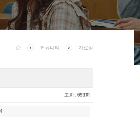
커뮤니티
자료실
조회 :
693회
44