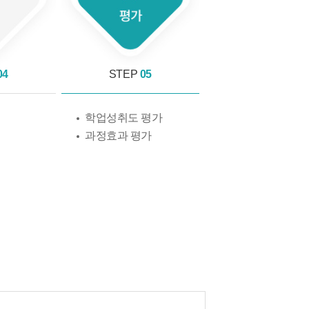
04
STEP
05
학업성취도 평가
과정효과 평가