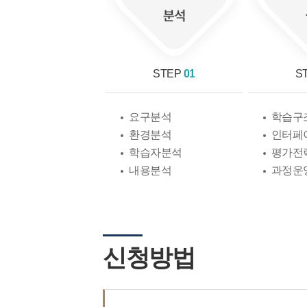
STEP
01
S
요구분석
학습구
환경분석
인터페
학습자분석
평가전
내용분석
과정운
신청방법