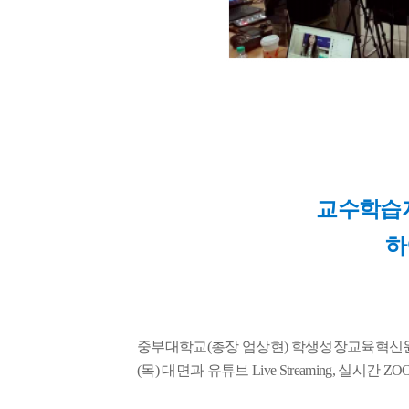
교수학습
하
중부대학교
(
총장 엄상현
)
학생성장교육혁신원
(
목
)
대면과 유튜브
Live Streaming,
실시간
ZO