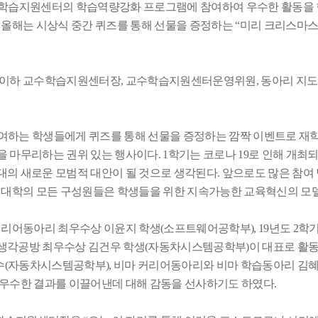
수학습지원센터의 학습역량강화 프로그램에 참여하여 우수한 활동을 한
,
올해는 시상식 중간 퀴즈를 통해 선물을 증정하는
“
미리 크리스마스
님 이하 교수학습지원센터장
,
교수학습지원센터운영위원
,
동아리 지도
여하는 학생들에게 퀴즈를 통해 선물을 증정하는 깜짝 이벤트로 재
을 마무리하는 권위 있는 행사이다
. 1
학기는 코로나
19
로 인해 개최
대의 새로운 모범적 대안이 될 것으로 생각된다
.
앞으로도 많은 참여
 대학의 모든 구성원들은 학생들을 위한 지속가능한 교육혁신의 모
커리어동아리 최우수상 이윤지 학생
(
소프트웨어공학부
), 19
년도
2
학기
생각공방 최우수상 김건우 학생
(
자동차시스템공학부
)
이 대표로 활
수
(
자동차시스템공학부
),
비마 커리어동아리와 비마 학습동아리 김혜
 우수한 결과를 이끌어낸데 대해 감동을 선사하기도 하였다
.