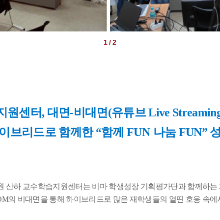
1 / 2
지원센터
,
대면
-
비대면
(
유튜브
Live Streami
이브리드로 함께한
“
함께
FUN
나눔
FUN
”
 산하 교수학습지원센터는 비마 학생성장 기획평가단과 함께하는
OM
의 비대면을 통해 하이브리드로 많은 재학생들의 열띤 호응 속