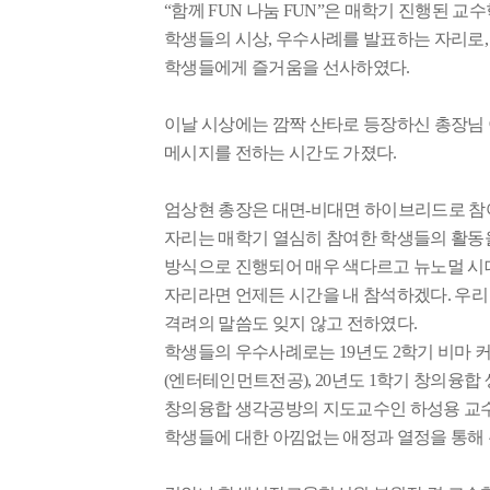
“
함께
FUN
나눔
FUN”
은 매학기 진행된 교
학생들의 시상
,
우수사례를 발표하는 자리로
학생들에게 즐거움을 선사하였다
.
이날 시상에는 깜짝 산타로 등장하신 총장
메시지를 전하는 시간도 가졌다
.
엄상현 총장은 대면
-
비대면 하이브리드로 참
자리는 매학기 열심히 참여한 학생들의 활동
방식으로 진행되어 매우 색다르고 뉴노멀 시
자리라면 언제든 시간을 내 참석하겠다
.
우리
격려의 말씀도 잊지 않고 전하였다
.
학생들의 우수사례로는
19
년도
2
학기 비마 
(
엔터테인먼트전공
), 20
년도
1
학기 창의융합 
창의융합 생각공방의 지도교수인 하성용 교
학생들에 대한 아낌없는 애정과 열정을 통해