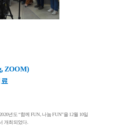
ng, ZOOM)
성료
2020
년도
“
함께
FUN,
나눔
FUN”
을
12
월
10
일
에서 개최되었다
.