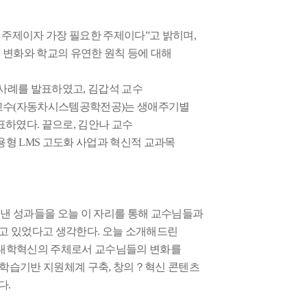
 주제이자 가장 필요한 주제이다
”
고 밝히며
,
 변화와 학교의 유연한 원칙 등에 대해
사례를 발표하였고
,
김갑석 교수
교수
(
자동차시스템공학전공
)
는 생애주기별
발표하였다
.
끝으로
,
김안나 교수
작용형
LMS
고도화 사업과 혁신적 교과목
낸 성과들을 오늘 이 자리를 통해 교수님들과
하고 있었다고 생각한다
.
오늘 소개해드린
대학혁신의 주체로서 교수님들의 변화를
학습기반 지원체계 구축
,
창의
？
혁신 콘텐츠
다
.