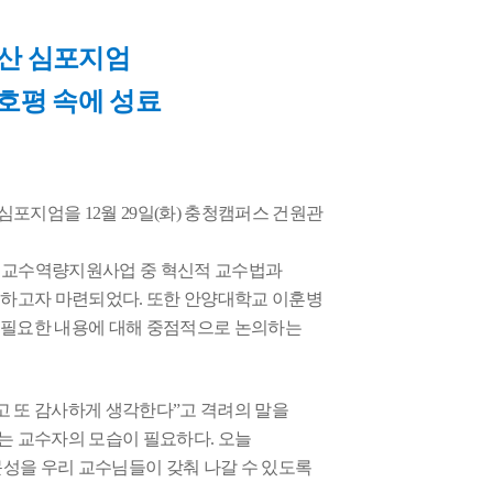
산 심포지엄
 호평 속에 성료
 심포지엄을
12
월
29
일
(
화
)
충청캠퍼스 건원관
별 교수역량지원사업 중 혁신적 교수법과
유하고자 마련되었다
.
또한 안양대학교 이훈병
 필요한 내용에 대해 중점적으로 논의하는
고 또 감사하게 생각한다
”
고 격려의 말을
키는 교수자의 모습이 필요하다
.
오늘
성을 우리 교수님들이 갖춰 나갈 수 있도록