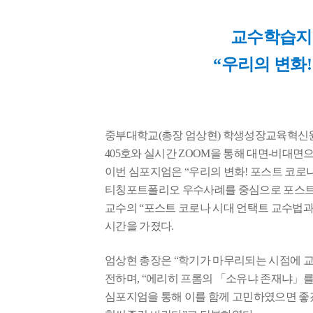
교수학습지
“
우리의 변화
중부대학교
(
총장 엄상현
)
학생성장교육혁신
405
호와 실시간
ZOOM
을 통해 대면
-
비대면으
이번 심포지엄은
“
우리의 변화
!
포스트 코로나
티칭포트폴리오 우수사례를 중심으로 포스트 
교수의
“
포스트 코로나 시대 언택트 교수법
시간을 가졌다
.
엄상현 총장은
“
학기가 마무리되는 시점에 교
전하며
, “
에리히 프롬의
「
소유냐 존재냐
」
를
심포지엄을 통해 이를 함께 고민하였으면 좋