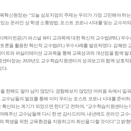
교육혁신원장
)
는
“
오늘 심포지엄의 주제는 우리가 가장 고민해야 하는
 있는 온라인 상 학생 소통방법
,
포스트 코로나 시대를 맞는 교수자의
티케어전공
)
가 퍼스널 뷰티 교과목에 대한 혁신적 교수법
(PBL)
우수
S
토론을 활용한 혁신적 교수법
(FL)
우수사례를 발표하였다
.
김혜란 
이트와 퍼실리테이션 교과목을 통해 교육성과와 개선점을 함께 
원센터장
)
는
2020
년도 교수학습지원센터의 성과보고와 함께 상호
었다
.
올 한해도 얼마 남지 않았다
.
경험해보지 않았던 어려움 속에서 일궈
.
교수님들의 발표를 통해 이미 우리는 포스트 코로나 시대를 준비
 확산되는 계기가 되었으면 한다
”
고 전하며
, “
교수학습지원센터는 
참여해주신 교수님들께 다시 한 번 감사드리며
,
내년에도 온라인 교수
-
수와 학생을 위한 교육환경을 지원하고자 최선을 다할 것이다
”
고 밝혔