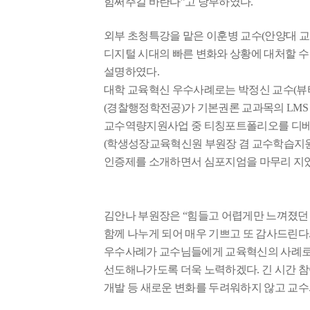
힘써주길 바란다
”
고 당부하였다
.
외부 초청특강을 맡은 이훈병 교수
(
안양대 
디지털 시대의 빠른 변화와 상황에 대처할 수
설명하였다
.
대학 교육혁신 우수사례로는 박정신 교수
(
뷰
(
경찰행정학전공
)
가 기본권론 교과목의
LM
교수역량지원사업 중 티칭포트폴리오를 디베
(
학생성장교육혁신원 부원장 겸 교수학습지
인증제를 소개하면서 심포지엄을 마무리 지
김안나 부원장은
“
힘들고 어렵게만 느껴졌던 
함께 나누게 되어 매우 기쁘고 또 감사드린다
우수사례가 교수님들에게 교육혁신의 사례로
선도해나가도록 더욱 노력하겠다
.
긴 시간 
개발 등 새로운 변화를 두려워하지 않고 교