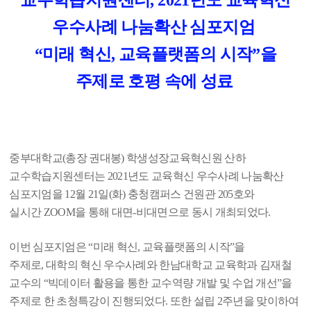
교수학습지원센터, 2021년도 교육혁신
우수사례 나눔확산 심포지엄
“미래 혁신, 교육플랫폼의 시작”을
주제로 호평 속에 성료
중부대학교
(
총장 권대봉
)
학생성장교육혁신원 산하
교수학습지원센터는
2021
년도 교육혁신 우수사례 나눔확산
심포지엄을
12
월
21
일
(
화
)
충청캠퍼스 건원관
205
호와
실시간
ZOOM
을 통해 대면
-
비대면으로 동시 개최되었다
.
이번 심포지엄은
“
미래 혁신
,
교육플랫폼의 시작
”
을
주제로
,
대학의 혁신 우수사례와 한남대학교 교육학과 김재철
교수의
“
빅데이터 활용을 통한 교수역량 개발 및 수업 개선
”
을
주제로 한 초청특강이 진행되었다
.
또한 설립
2
주년을 맞이하여